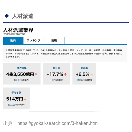
人材派遣
出典：https://gyokai-search.com/3-haken.htm