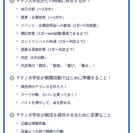
Fラン大学生がどの時期に何をするか？
4
自己分析（〜2月中）
業界・企業研究（〜2月中）
イベント、企業説明会への参加（2月〜5月程度）
筆記対策（2月〜web試験通過できるまで）
エントリシートの作成（2月〜内定まで）
面接＆面接対策（3月〜内定まで）
内定（6月以降）
内定後の「就活」「勉強」「遊び」「働き」！
Fラン大学生が就職活動ではじめに準備すること！
5
就活用のアドレスを作ろう！
スーツや靴、カバンを買っておく！
バイトを増やして、金を貯める
Fラン大学生が就活を成功させるために必要なこと
6
正確な情報収集
迅速かつ大胆で精密な行動