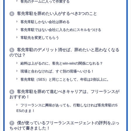
客先のチームに入って作業する
客先常駐を辞めたい人がするべき3つのこと
4
客先常駐しかない会社は辞める
客先常駐ではない会社に入るためにスキルをつける
常駐先を変更してもらう
客先常駐のデメリット消せば、辞めたいと思わなくなる
5
のでは？
給料は上がるのに、客先とwin-winの関係になれる？
現場と合わなければ、すぐ別の現場へいける！
客先常駐（SES）と同じことをして、年収は2倍以上に。
客先常駐を辞めて進むべきキャリアは、フリーランスが
6
おすすめ！
フリーランスに興味があっても、行動しなければ客先常駐のS
ESのまま！
僕が使っているフリーランスエージェントの評判をぶっ
7
ちゃけて書きました！