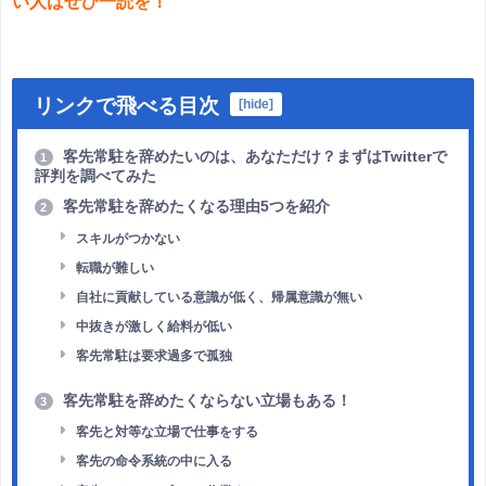
い人はぜひ一読を！
リンクで飛べる目次
[
hide
]
客先常駐を辞めたいのは、あなただけ？まずはTwitterで
1
評判を調べてみた
客先常駐を辞めたくなる理由5つを紹介
2
スキルがつかない
転職が難しい
自社に貢献している意識が低く、帰属意識が無い
中抜きが激しく給料が低い
客先常駐は要求過多で孤独
客先常駐を辞めたくならない立場もある！
3
客先と対等な立場で仕事をする
客先の命令系統の中に入る