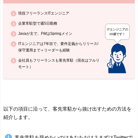
現役フリーランス
IT
エンジニア
企業常駐型で週5日勤務
ITエンジニアの
Java
が主で、
FW
は
Springメイン
28歳です！
IT
エンジニアは7年目で、要件定義からリリース
/
保守運用まで＋リーダーも経験
会社員もフリーランスも客先常駐（現在はフルリ
モート）
以下の項目に沿って、客先常駐から抜け出すための方法を
紹介します。
客先常駐を辞めたいのはあなただけ？まずはTwitterで