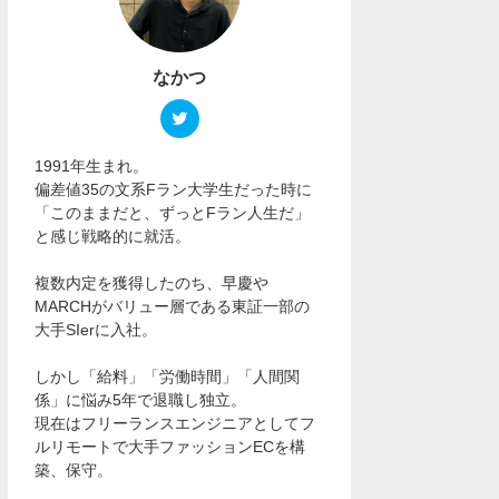
なかつ
1991年生まれ。
偏差値35の文系Fラン大学生だった時に
「このままだと、ずっとFラン人生だ」
と感じ戦略的に就活。
複数内定を獲得したのち、早慶や
MARCHがバリュー層である東証一部の
大手SIerに入社。
しかし「給料」「労働時間」「人間関
係」に悩み5年で退職し独立。
現在はフリーランスエンジニアとしてフ
ルリモートで大手ファッションECを構
築、保守。