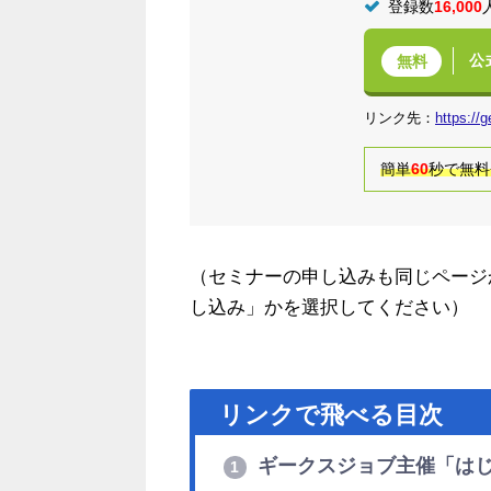
登録数
16,000
公
無料
リンク先：
https://
簡単
60
秒で無料
（セミナーの申し込みも同じページ
し込み」かを選択してください）
リンクで飛べる目次
ギークスジョブ主催「は
1