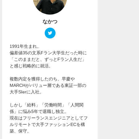
なかつ
1991年生まれ。
偏差値35の文系Fラン大学生だった時に
「このままだと、ずっとFラン人生だ」
と感じ戦略的に就活。
複数内定を獲得したのち、早慶や
MARCHがバリュー層である東証一部の
大手SIerに入社。
しかし「給料」「労働時間」「人間関
係」に悩み5年で退職し独立。
現在はフリーランスエンジニアとしてフ
ルリモートで大手ファッションECを構
築、保守。