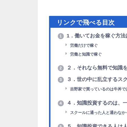
リンクで飛べる目次
1．働いてお金を稼ぐ方法
1
労働だけで稼ぐ
労働と知識で稼ぐ
２．それなら無料で知識
2
３．世の中に乱立するス
3
吉野家で買っているのは牛丼で
４．知識投資するのは、
4
スクールに通った人と通わなか
５．知識投資できる人は
5