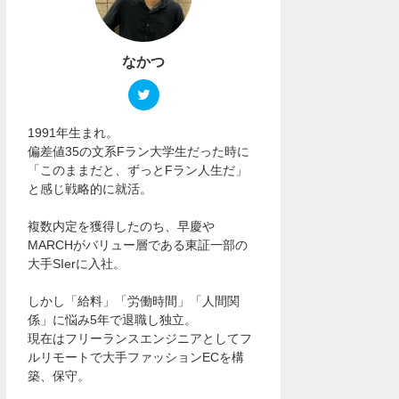
なかつ
1991年生まれ。
偏差値35の文系Fラン大学生だった時に
「このままだと、ずっとFラン人生だ」
と感じ戦略的に就活。
複数内定を獲得したのち、早慶や
MARCHがバリュー層である東証一部の
大手SIerに入社。
しかし「給料」「労働時間」「人間関
係」に悩み5年で退職し独立。
現在はフリーランスエンジニアとしてフ
ルリモートで大手ファッションECを構
築、保守。