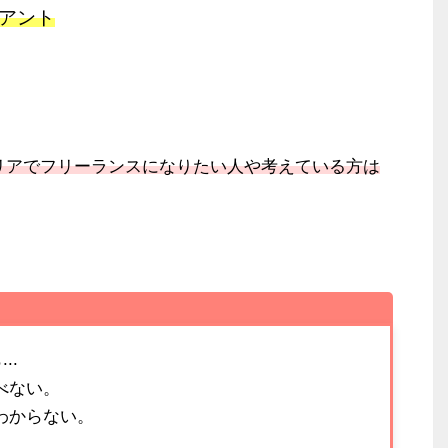
アント
リアでフリーランスになりたい人や考えている方は
..
べない。
わからない。