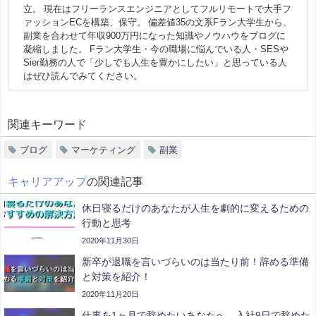
立。 現在はフリーランスエンジニアとしてフルリモートで大手フ
ァッションECを構築、保守。 偏差値35の文系Fラン大学生から、
副業を合わせて年収900万円になった知識やノウハウをブログに
凝縮しました。 Fラン大学生・今の職場に悩んでいる人・SESや
Sier勤務の人で「少しでも人生を豊かにしたい」と思っている人
はぜひ読んでみてください。
関連キーワード
ブログ
マーケティング
副業
キャリアアップ
の関連記事
休日寝るだけのあなたが人生を劇的に変えるための
行動と思考
2020年11月30日
新卒が退職を言いづらいのは当たり前！辞める準備
と対策を紹介！
2020年11月20日
仕事を1ヶ月で辞めたいあなたへ、入社9日で辞めた