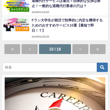
退職代行サービスは違法？法律的な交渉は禁
止！一般的な退職代行業者の穴は？
キャリアアップ
2019年10月3日
Fラン大学生が就活で効率的に内定を獲得する
ためのおすすめサービス10選【最短で即
Fラン大学
日！？】
2019年10月2日
10 / 18