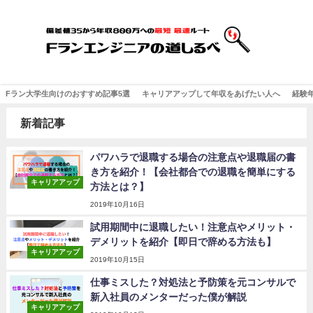
Fラン大学生向けのおすすめ記事5選
キャリアアップして年収をあげたい人へ
経験
新着記事
パワハラで退職する場合の注意点や退職届の書
き方を紹介！【会社都合での退職を簡単にする
キャリアアップ
方法とは？】
2019年10月16日
試用期間中に退職したい！注意点やメリット・
デメリットを紹介【即日で辞める方法も】
キャリアアップ
2019年10月15日
仕事ミスした？対処法と予防策を元コンサルで
新入社員のメンターだった僕が解説
キャリアアップ