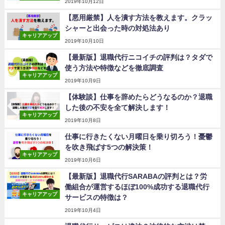
2019年10月12日
【悪用厳禁】人を潰す方法を教えます。クラッ
シャーと出会った時の対処法あり
キャリアアップ
2019年10月10日
【最新版】退職代行ニコイチの評判は？タダで
使う方法や特徴などを徹底調査
キャリアアップ
2019年10月9日
【体験談】仕事を辞めたらどうなるのか？退職
した後の不安を全て解決します！
キャリアアップ
2019年10月8日
仕事に行きたくない月曜日を乗り切ろう！憂鬱
を吹き飛ばす5つの解決策！
キャリアアップ
2019年10月6日
【最新版】退職代行SARABAの評判とは？労
働組合が運営するほぼ100%成功する退職代行
キャリアアップ
サービスの特徴は？
2019年10月4日