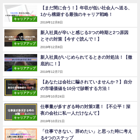
【まだ間に合う！】年収が低い社会人へ送る、
1から構築する最強のキャリア戦略！
キャリアアップ
2019年12月8日
新入社員が辛いと感じる3つの時期と2つ原因
とその対策【今すぐ読んで！】
キャリアアップ
2019年12月8日
新入社員がいじめられてるときの対処法！【徹
底的に！】
キャリアアップ
2019年12月7日
【あなたは会社に騙されていませんか？】自分
の市場価値を10分で診断する方法！
キャリアアップ
2019年10月24日
仕事量が多すぎる時の対策3選！【不公平！深
夜の会社に私一人だけなんて】
キャリアアップ
2019年10月21日
「仕事できない、辞めたい」と思った時に考え
る4つのステップ