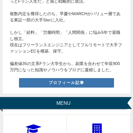
っとFラン人生だ」と感じ戦略的に就活。
複数内定を獲得したのち、早慶やMARCHがバリュー層であ
る東証一部の大手SIerに入社。
しかし「給料」「労働時間」「人間関係」に悩み5年で退職
し独立。
現在はフリーランスエンジニアとしてフルリモートで大手フ
ァッションECを構築、保守。
偏差値35の文系Fラン大学生から、副業を合わせて年収900
万円になった知識やノウハウをブログに凝縮しました。
プロフィール記事
MENU