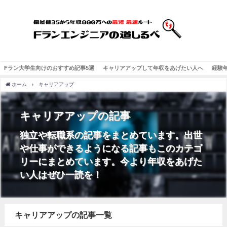
Fラン大学生向けのおすすめ記事5選
キャリアアップして年収をあげたい人へ
経験
ホーム
キャリアアップ
キャリアアップの記事
独立や転職系の記事をまとめています。出世
や仕事ができるようになる記事もこのカテゴ
リーにまとめています。今より年収をあげた
い人はぜひ一読を！
キャリアアップの記事一覧