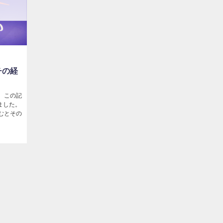
チの経
。この記
ました。
むとその